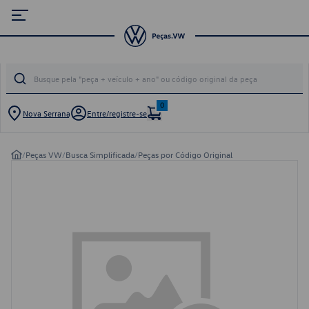
0
Nova Serrana
Entre/registre-se
/
Peças VW
/
Busca Simplificada
/
Peças por Código Original