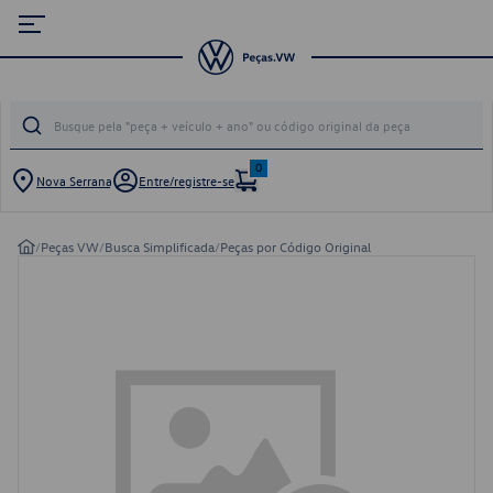
0
Nova Serrana
Entre/registre-se
/
Peças VW
/
Busca Simplificada
/
Peças por Código Original