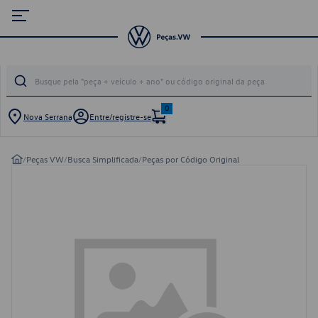
0
Nova Serrana
Entre/registre-se
/
Peças VW
/
Busca Simplificada
/
Peças por Código Original