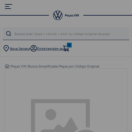
0
Nova Serrana
Entre/registre-se
/
Peças VW
/
Busca Simplificada
/
Peças por Código Original