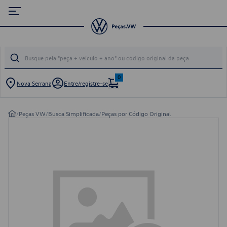
0
Nova Serrana
Entre/registre-se
/
Peças VW
/
Busca Simplificada
/
Peças por Código Original