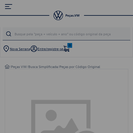
0
Nova Serrana
Entre/registre-se
/
Peças VW
/
Busca Simplificada
/
Peças por Código Original