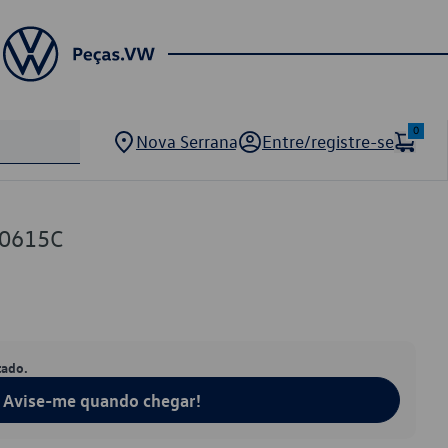
0
Nova Serrana
Entre/registre-se
80615C
tado.
Avise-me quando chegar!