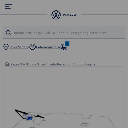
0
Nova Serrana
Entre/registre-se
/
Peças VW
/
Busca Simplificada
/
Peças por Código Original