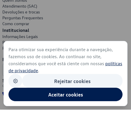
Quem Somos
Atendimento (SAC)
Devoluções e trocas
Perguntas Frequentes
Como comprar
Institucional
Informações Legais
Política de Privacidade
Política de Cookies
Para otimizar sua experiência durante a navegação,
fazemos uso de cookies. Ao continuar no site,
Formas de Pagamento
consideramos que você está ciente com nossas
políticas
de privacidade
.
Segurança
Rejeitar cookies
Aceitar cookies
© 2026 - Volkswagen do Brasil - Todos os direitos reservados