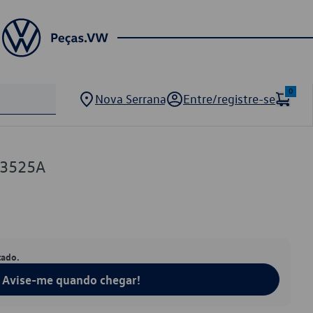
0
Nova Serrana
Entre/registre-se
63525A
tado.
Avise-me quando chegar!