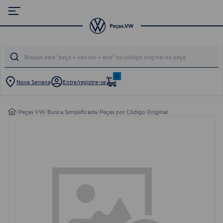
0
Nova Serrana
Entre/registre-se
/
Peças VW
/
Busca Simplificada
/
Peças por Código Original