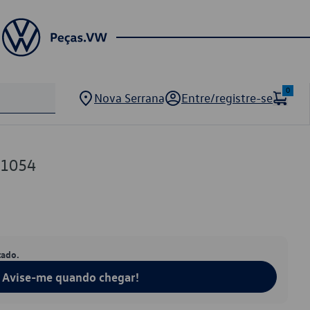
0
Nova Serrana
Entre/registre-se
81054
tado.
Avise-me quando chegar!