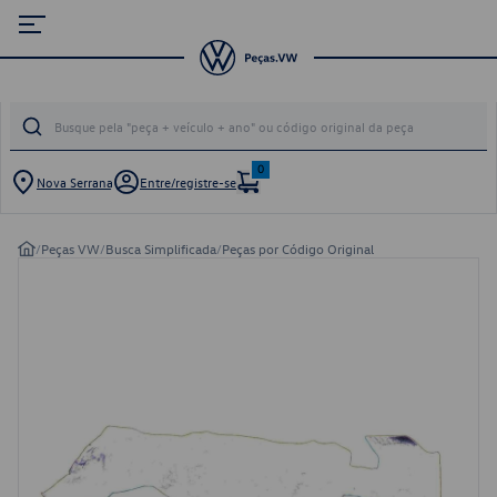
0
Nova Serrana
Entre/registre-se
/
Peças VW
/
Busca Simplificada
/
Peças por Código Original