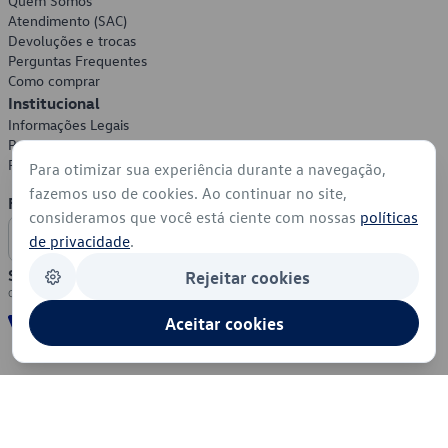
Quem Somos
Atendimento (SAC)
Devoluções e trocas
Perguntas Frequentes
Como comprar
Institucional
Informações Legais
Política de Privacidade
Política de Cookies
Para otimizar sua experiência durante a navegação,
fazemos uso de cookies. Ao continuar no site,
Formas de Pagamento
consideramos que você está ciente com nossas
políticas
de privacidade
.
Segurança
Rejeitar cookies
Aceitar cookies
© 2026 - Volkswagen do Brasil - Todos os direitos reservados