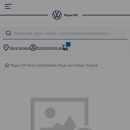
0
Nova Serrana
Entre/registre-se
/
Peças VW
/
Busca Simplificada
/
Peças por Código Original