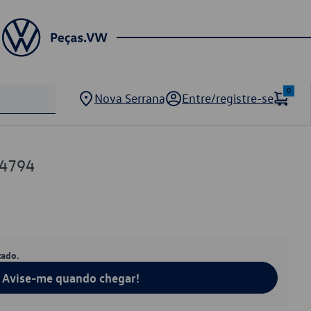
0
Nova Serrana
Entre/registre-se
64794
tado.
Avise-me quando chegar!