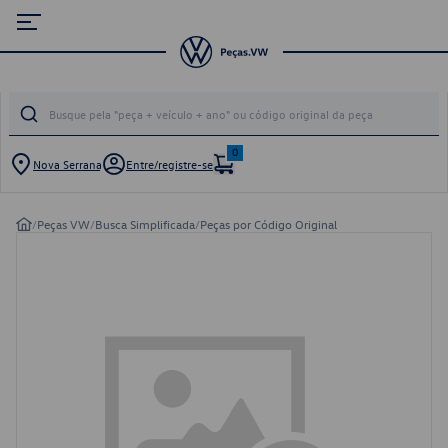
0
Nova Serrana
Entre/registre-se
/
Peças VW
/
Busca Simplificada
/
Peças por Código Original