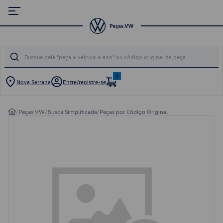
0
Nova Serrana
Entre/registre-se
/
Peças VW
/
Busca Simplificada
/
Peças por Código Original