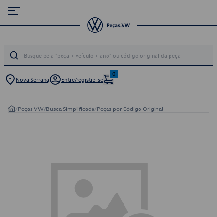
0
Nova Serrana
Entre/registre-se
/
Peças VW
/
Busca Simplificada
/
Peças por Código Original