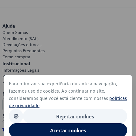
Ajuda
Quem Somos
Atendimento (SAC)
Devoluções e trocas
Perguntas Frequentes
Como comprar
Institucional
Informações Legais
Política de Privacidade
Política de Cookies
Para otimizar sua experiência durante a navegação,
fazemos uso de cookies. Ao continuar no site,
Formas de Pagamento
consideramos que você está ciente com nossas
políticas
de privacidade
.
Segurança
Rejeitar cookies
Aceitar cookies