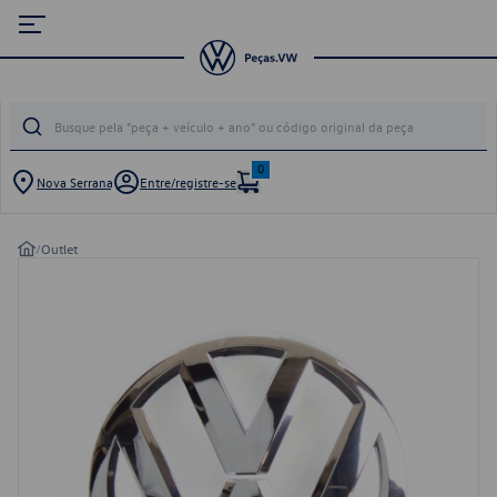
0
Nova Serrana
Entre/registre-se
/
Outlet