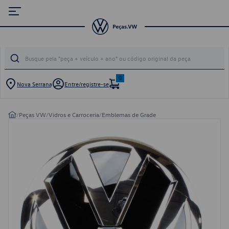
0
Nova Serrana
Entre/registre-se
/
Peças VW
/
Vidros e Carroceria
/
Emblemas de Grade