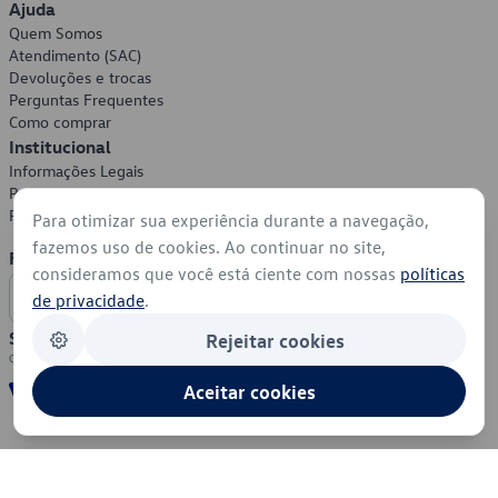
Ajuda
Quem Somos
Atendimento (SAC)
Devoluções e trocas
Perguntas Frequentes
Como comprar
Institucional
Informações Legais
Política de Privacidade
Política de Cookies
Para otimizar sua experiência durante a navegação,
fazemos uso de cookies. Ao continuar no site,
Formas de Pagamento
consideramos que você está ciente com nossas
políticas
de privacidade
.
Segurança
Rejeitar cookies
Aceitar cookies