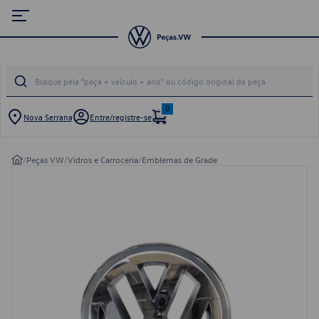
0
Nova Serrana
Entre/registre-se
/
Peças VW
/
Vidros e Carroceria
/
Emblemas de Grade