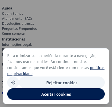
Ajuda
Quem Somos
Atendimento (SAC)
Devoluções e trocas
Perguntas Frequentes
Como comprar
Institucional
Informações Legais
Política de Privacidade
Política de Cookies
Para otimizar sua experiência durante a navegação,
fazemos uso de cookies. Ao continuar no site,
Formas de Pagamento
consideramos que você está ciente com nossas
políticas
de privacidade
.
Segurança
Rejeitar cookies
Aceitar cookies