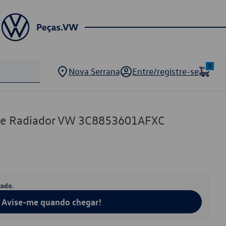
0
Nova Serrana
Entre/registre-se
de Radiador VW 3C8853601AFXC
tado.
Avise-me quando chegar!