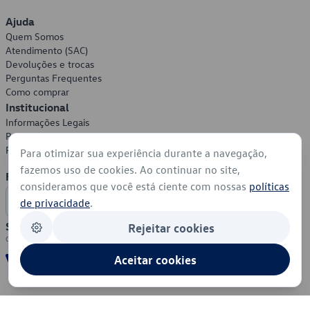
Ajuda
Quem Somos
Atendimento (SAC)
Devoluções e trocas
Perguntas Frequentes
Como comprar
Institucional
Informações Legais
Política de Privacidade
Política de Cookies
Para otimizar sua experiência durante a navegação,
fazemos uso de cookies. Ao continuar no site,
Formas de Pagamento
consideramos que você está ciente com nossas
políticas
de privacidade
.
Segurança
Rejeitar cookies
Aceitar cookies