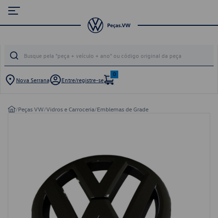
0
Nova Serrana
Entre/registre-se
/
Peças VW
/
Vidros e Carroceria
/
Emblemas de Grade