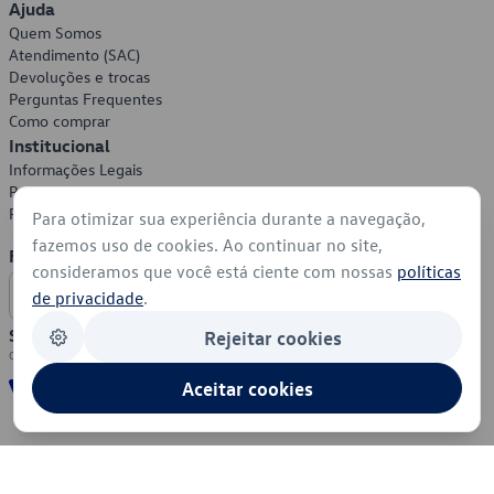
Ajuda
Quem Somos
Atendimento (SAC)
Devoluções e trocas
Perguntas Frequentes
Como comprar
Institucional
Informações Legais
Política de Privacidade
Política de Cookies
Para otimizar sua experiência durante a navegação,
fazemos uso de cookies. Ao continuar no site,
Formas de Pagamento
consideramos que você está ciente com nossas
políticas
de privacidade
.
Segurança
Rejeitar cookies
Aceitar cookies