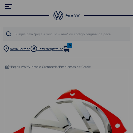
0
Nova Serrana
Entre/registre-se
/
Peças VW
/
Vidros e Carroceria
/
Emblemas de Grade