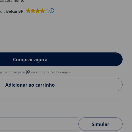
 parcelamento
por:
Belcar BR
Comprar agora
•
gamento seguro
Peça original Volkswagen
Adicionar ao carrinho
Simular