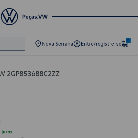
0
Nova Serrana
Entre/registre-se
VW 2GP853688C2ZZ
juros