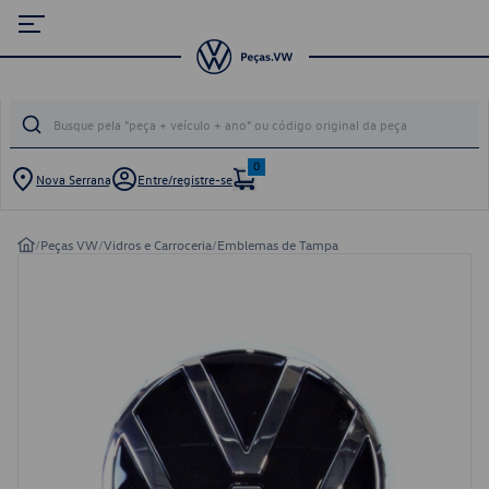
0
Nova Serrana
Entre/registre-se
/
Peças VW
/
Vidros e Carroceria
/
Emblemas de Tampa