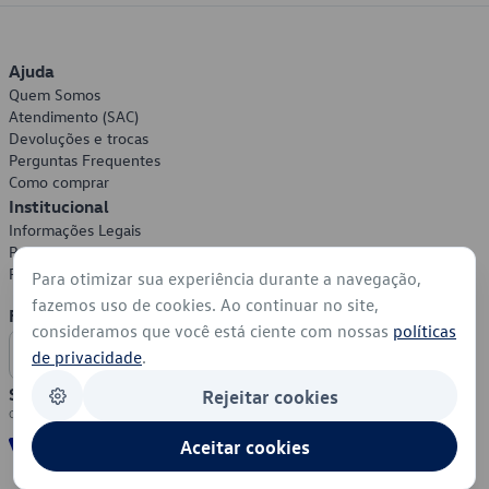
Ajuda
Quem Somos
Atendimento (SAC)
Devoluções e trocas
Perguntas Frequentes
Como comprar
Institucional
Informações Legais
Política de Privacidade
Política de Cookies
Para otimizar sua experiência durante a navegação,
fazemos uso de cookies. Ao continuar no site,
Formas de Pagamento
consideramos que você está ciente com nossas
políticas
de privacidade
.
Segurança
Rejeitar cookies
Aceitar cookies