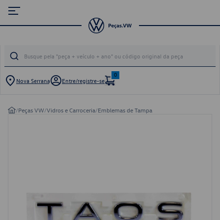
0
Nova Serrana
Entre/registre-se
/
Peças VW
/
Vidros e Carroceria
/
Emblemas de Tampa