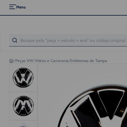
Menu
/
Peças VW
/
Vidros e Carroceria
/
Emblemas de Tampa