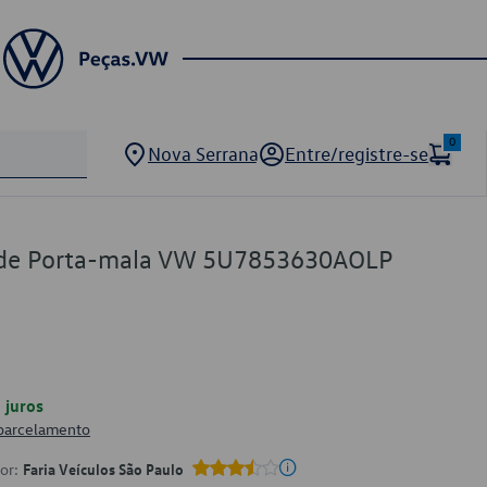
0
Nova Serrana
Entre/registre-se
de Porta-mala VW 5U7853630AOLP
juros
 parcelamento
por:
Faria Veículos São Paulo