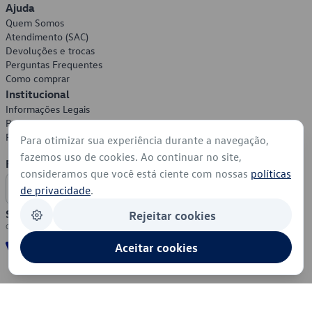
Ajuda
Quem Somos
Atendimento (SAC)
Devoluções e trocas
Perguntas Frequentes
Como comprar
Institucional
Informações Legais
Política de Privacidade
Política de Cookies
Para otimizar sua experiência durante a navegação,
fazemos uso de cookies. Ao continuar no site,
Formas de Pagamento
consideramos que você está ciente com nossas
políticas
de privacidade
.
Segurança
Rejeitar cookies
Aceitar cookies