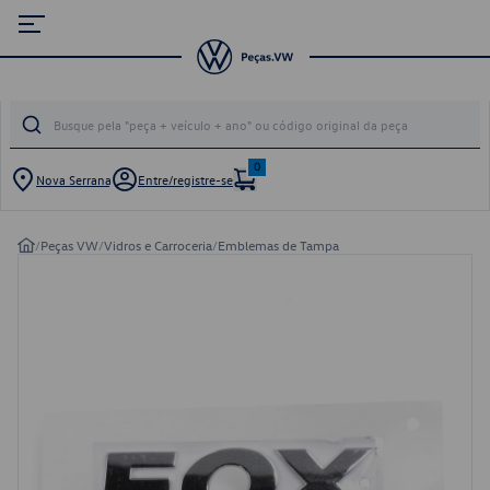
0
Nova Serrana
Entre/registre-se
/
Peças VW
/
Vidros e Carroceria
/
Emblemas de Tampa