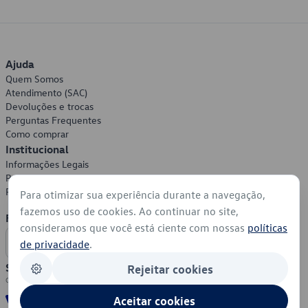
Ajuda
Quem Somos
Atendimento (SAC)
Devoluções e trocas
Perguntas Frequentes
Como comprar
Institucional
Informações Legais
Política de Privacidade
Política de Cookies
Para otimizar sua experiência durante a navegação,
fazemos uso de cookies. Ao continuar no site,
Formas de Pagamento
consideramos que você está ciente com nossas
políticas
de privacidade
.
Segurança
Rejeitar cookies
Aceitar cookies