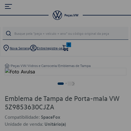
0
Nova Serrana
Entre/registre-se
/
Peças VW
/
Vidros e Carroceria
/
Emblemas de Tampa
Emblema de Tampa de Porta-mala VW
5Z9853630CJZA
Compatibilidade:
SpaceFox
Unidade de venda:
Unitário(a)