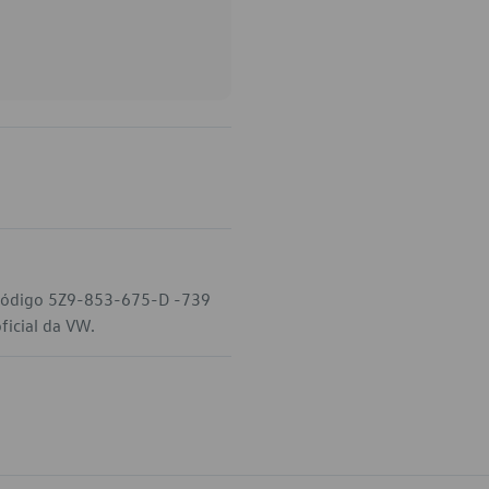
 código 5Z9-853-675-D -739
ficial da VW.