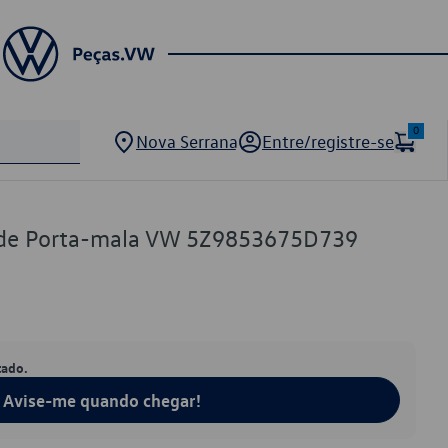
0
Nova Serrana
Entre/registre-se
de Porta-mala VW 5Z9853675D739
tado.
Avise-me quando chegar!