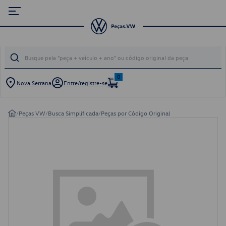
0
Nova Serrana
Entre/registre-se
/
Peças VW
/
Busca Simplificada
/
Peças por Código Original