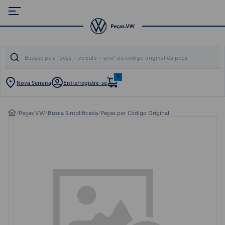
0
Nova Serrana
Entre/registre-se
/
Peças VW
/
Busca Simplificada
/
Peças por Código Original