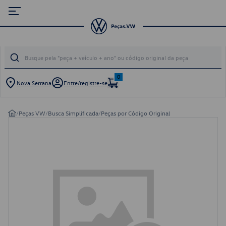
0
Nova Serrana
Entre/registre-se
/
Peças VW
/
Busca Simplificada
/
Peças por Código Original