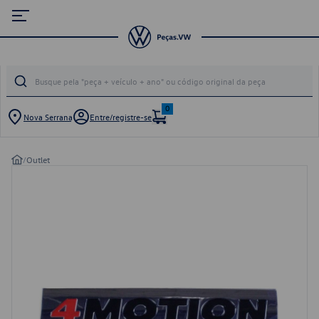
0
Nova Serrana
Entre/registre-se
/
Outlet