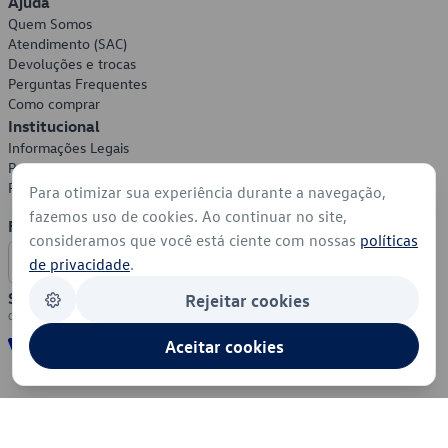
Ajuda
Quem Somos
Atendimento (SAC)
Devoluções e trocas
Perguntas Frequentes
Como comprar
Institucional
Informações Legais
Política de Privacidade
Política de Cookies
Para otimizar sua experiência durante a navegação,
fazemos uso de cookies. Ao continuar no site,
Formas de Pagamento
consideramos que você está ciente com nossas
políticas
de privacidade
.
Segurança
Rejeitar cookies
Aceitar cookies
© 2026 - Volkswagen do Brasil - Todos os direitos reservados