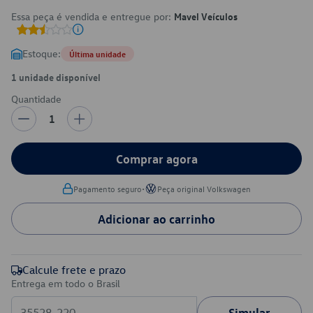
Essa peça é vendida e entregue por:
Mavel Veículos
Estoque:
Última unidade
1 unidade disponível
Quantidade
1
Comprar agora
•
Pagamento seguro
Peça original Volkswagen
Adicionar ao carrinho
Calcule frete e prazo
Entrega em todo o Brasil
Simular