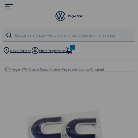
0
Nova Serrana
Entre/registre-se
/
Peças VW
/
Busca Simplificada
/
Peças por Código Original