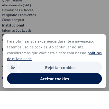
Quem Somos
Atendimento (SAC)
Devoluções e trocas
Perguntas Frequentes
Como comprar
Institucional
Informações Legais
Política de Privacidade
Política de Cookies
Para otimizar sua experiência durante a navegação,
fazemos uso de cookies. Ao continuar no site,
Formas de Pagamento
consideramos que você está ciente com nossas
políticas
de privacidade
.
Segurança
Rejeitar cookies
Aceitar cookies
© 2026 - Volkswagen do Brasil - Todos os direitos reservados