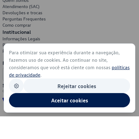
Quem Somos
Atendimento (SAC)
Devoluções e trocas
Perguntas Frequentes
Como comprar
Institucional
Informações Legais
Política de Privacidade
Política de Cookies
Para otimizar sua experiência durante a navegação,
fazemos uso de cookies. Ao continuar no site,
Formas de Pagamento
consideramos que você está ciente com nossas
políticas
de privacidade
.
Segurança
Rejeitar cookies
Aceitar cookies
© 2026 - Volkswagen do Brasil - Todos os direitos reservados