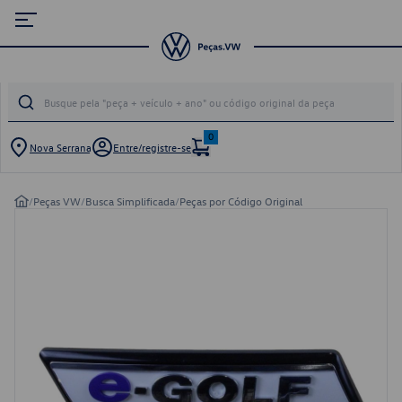
0
Nova Serrana
Entre/registre-se
/
Peças VW
/
Busca Simplificada
/
Peças por Código Original