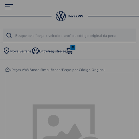
0
Nova Serrana
Entre/registre-se
/
Peças VW
/
Busca Simplificada
/
Peças por Código Original