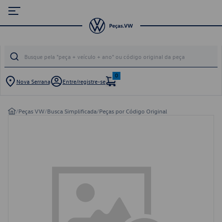
0
Nova Serrana
Entre/registre-se
/
Peças VW
/
Busca Simplificada
/
Peças por Código Original