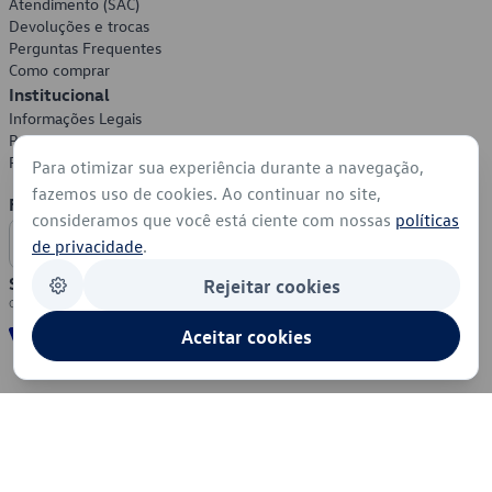
Atendimento (SAC)
Devoluções e trocas
Perguntas Frequentes
Como comprar
Institucional
Informações Legais
Política de Privacidade
Política de Cookies
Para otimizar sua experiência durante a navegação,
fazemos uso de cookies. Ao continuar no site,
Formas de Pagamento
consideramos que você está ciente com nossas
políticas
de privacidade
.
Segurança
Rejeitar cookies
Aceitar cookies
© 2026 - Volkswagen do Brasil - Todos os direitos reservados