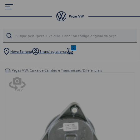
0
Nova Serrana
Entre/registre-se
/
Peças VW
/
Caixa de Câmbio e Transmissão
/
Diferenciais