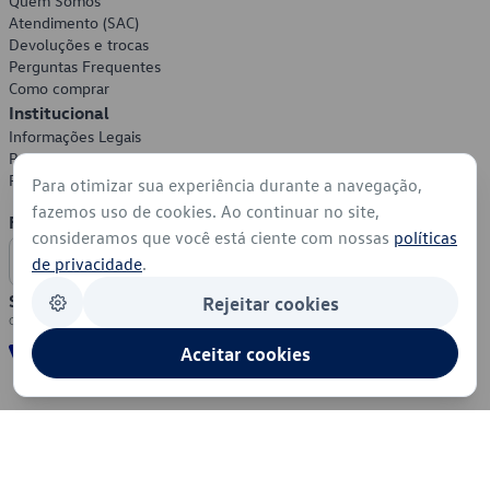
Quem Somos
Atendimento (SAC)
Devoluções e trocas
Perguntas Frequentes
Como comprar
Institucional
Informações Legais
Política de Privacidade
Política de Cookies
Para otimizar sua experiência durante a navegação,
fazemos uso de cookies. Ao continuar no site,
Formas de Pagamento
consideramos que você está ciente com nossas
políticas
de privacidade
.
Segurança
Rejeitar cookies
Aceitar cookies
© 2026 - Volkswagen do Brasil - Todos os direitos reservados