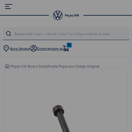
0
Nova Serrana
Entre/registre-se
/
Peças VW
/
Busca Simplificada
/
Peças por Código Original