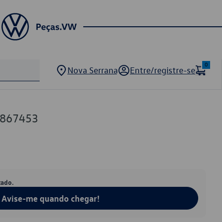
0
Nova Serrana
Entre/registre-se
5867453
tado.
Avise-me quando chegar!