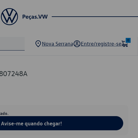
0
Nova Serrana
Entre/registre-se
0807248A
tado.
Avise-me quando chegar!