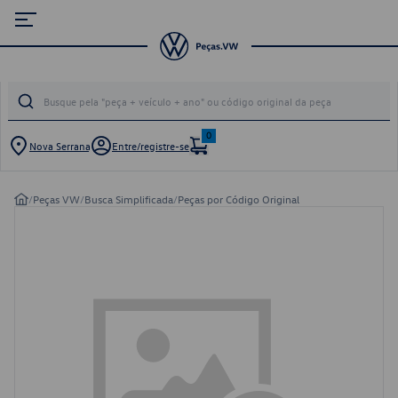
0
Nova Serrana
Entre/registre-se
/
Peças VW
/
Busca Simplificada
/
Peças por Código Original