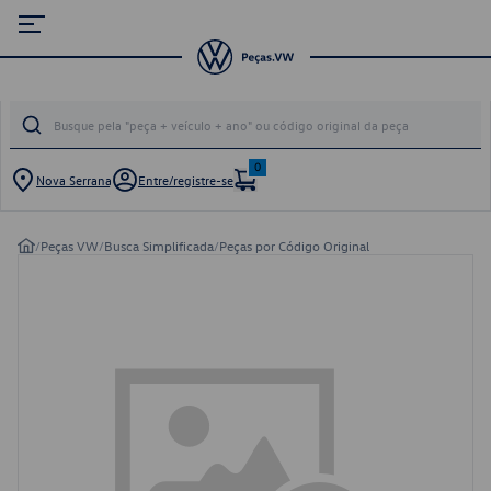
0
Nova Serrana
Entre/registre-se
/
Peças VW
/
Busca Simplificada
/
Peças por Código Original