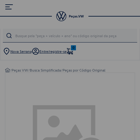
0
Nova Serrana
Entre/registre-se
/
Peças VW
/
Busca Simplificada
/
Peças por Código Original