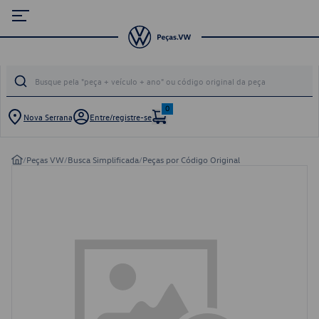
0
Nova Serrana
Entre/registre-se
/
Peças VW
/
Busca Simplificada
/
Peças por Código Original