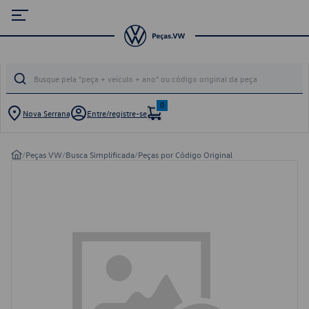
0
Nova Serrana
Entre/registre-se
/
Peças VW
/
Busca Simplificada
/
Peças por Código Original