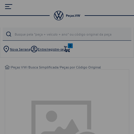
0
Nova Serrana
Entre/registre-se
/
Peças VW
/
Busca Simplificada
/
Peças por Código Original