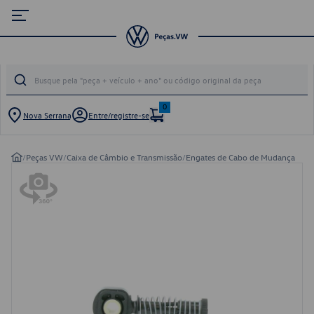
0
Nova Serrana
Entre/registre-se
/
Peças VW
/
Caixa de Câmbio e Transmissão
/
Engates de Cabo de Mudança