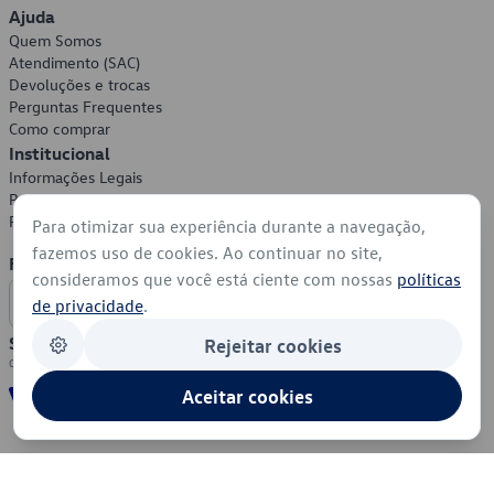
Ajuda
Quem Somos
Atendimento (SAC)
Devoluções e trocas
Perguntas Frequentes
Como comprar
Institucional
Informações Legais
Política de Privacidade
Política de Cookies
Para otimizar sua experiência durante a navegação,
fazemos uso de cookies. Ao continuar no site,
Formas de Pagamento
consideramos que você está ciente com nossas
políticas
de privacidade
.
Segurança
Rejeitar cookies
Aceitar cookies