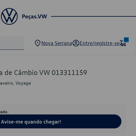
0
Nova Serrana
Entre/registre-se
xa de Câmbio VW 013311159
 Saveiro, Voyage
tado.
Avise-me quando chegar!